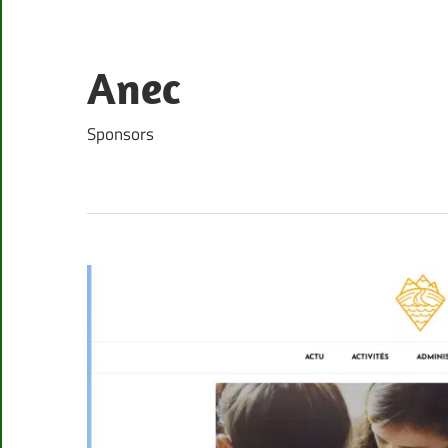
Skip
to
content
Anec
Sponsors