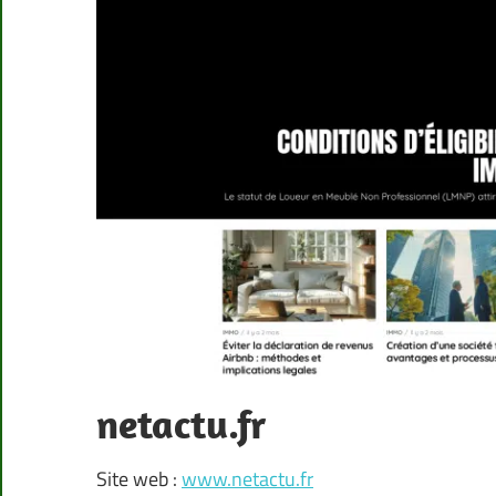
netactu.fr
Site web :
www.netactu.fr