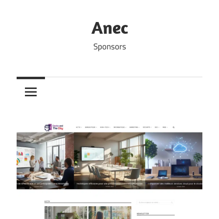
Skip
to
Anec
content
Sponsors