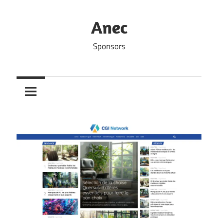
Skip
to
Anec
content
Sponsors